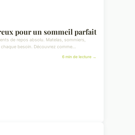
vreux pour un sommeil parfait
oments de repos absolu. Matelas, sommiers,
elon chaque besoin. Découvrez comme...
6 min de lecture →