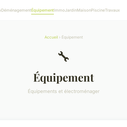
o
Déménagement
Équipement
Immo
Jardin
Maison
Piscine
Travaux
Accueil
› Équipement
🔧
Équipement
Équipements et électroménager