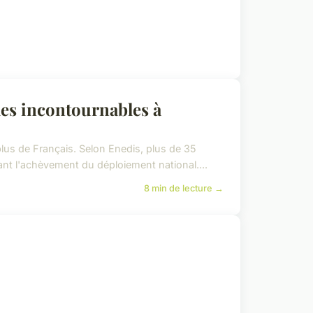
es incontournables à
us de Français. Selon Enedis, plus de 35
ant l'achèvement du déploiement national....
8 min de lecture →