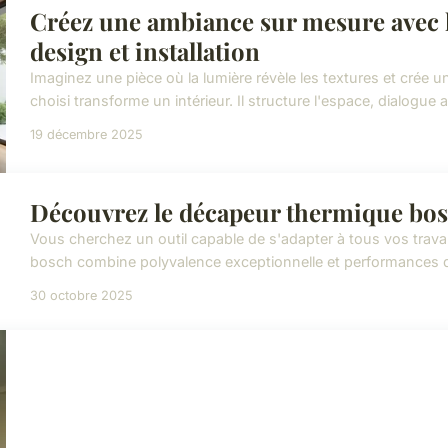
Créez une ambiance sur mesure avec le
design et installation
Imaginez une pièce où la lumière révèle les textures et crée 
choisi transforme un intérieur. Il structure l'espace, dialogue a
19 décembre 2025
Découvrez le décapeur thermique bosch
Vous cherchez un outil capable de s'adapter à tous vos tra
bosch combine polyvalence exceptionnelle et performances de
30 octobre 2025