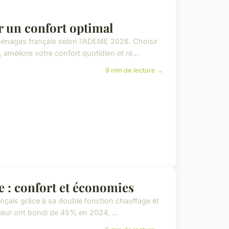
r un confort optimal
ménages français selon l'ADEME 2026. Choisir
méliore votre confort quotidien et ré...
9 min de lecture →
e : confort et économies
rançais grâce à sa double fonction chauffage et
leur ont bondi de 45% en 2024, ...