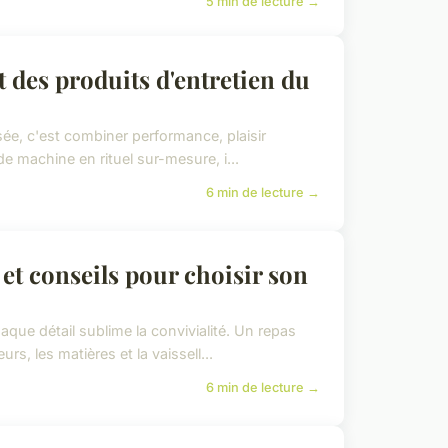
5 min de lecture →
t des produits d'entretien du
isée, c'est combiner performance, plaisir
e machine en rituel sur-mesure, i...
6 min de lecture →
 et conseils pour choisir son
que détail sublime la convivialité. Un repas
s, les matières et la vaissell...
6 min de lecture →