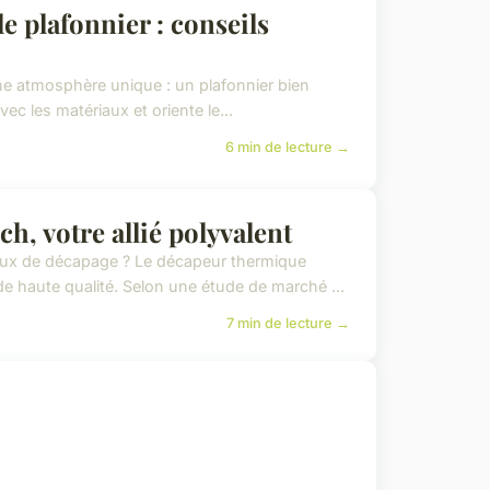
 plafonnier : conseils
une atmosphère unique : un plafonnier bien
vec les matériaux et oriente le...
6 min de lecture →
, votre allié polyvalent
vaux de décapage ? Le décapeur thermique
 haute qualité. Selon une étude de marché ...
7 min de lecture →