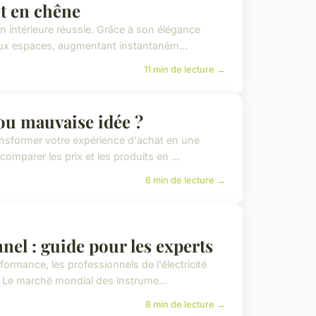
et en chêne
n intérieure réussie. Grâce à son élégance
 aux espaces, augmentant instantaném...
11 min de lecture →
ou mauvaise idée ?
ransformer votre expérience d'achat en une
mparer les prix et les produits en ...
6 min de lecture →
nel : guide pour les experts
formance, les professionnels de l'électricité
. Le marché mondial des instrume...
8 min de lecture →