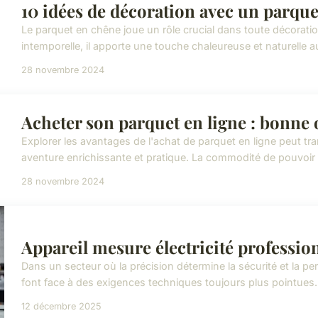
10 idées de décoration avec un parqu
Le parquet en chêne joue un rôle crucial dans toute décoratio
intemporelle, il apporte une touche chaleureuse et naturelle
28 novembre 2024
Acheter son parquet en ligne : bonne 
Explorer les avantages de l'achat de parquet en ligne peut t
aventure enrichissante et pratique. La commodité de pouvoir co
28 novembre 2024
Appareil mesure électricité profession
Dans un secteur où la précision détermine la sécurité et la per
font face à des exigences techniques toujours plus pointues
12 décembre 2025