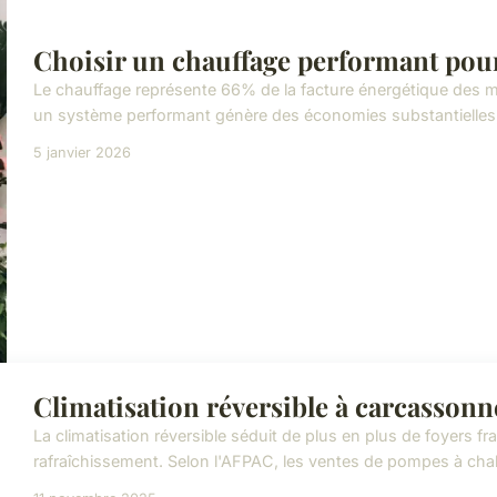
Choisir un chauffage performant pou
Le chauffage représente 66% de la facture énergétique des 
un système performant génère des économies substantielles, a
5 janvier 2026
Climatisation réversible à carcassonn
La climatisation réversible séduit de plus en plus de foyers f
rafraîchissement. Selon l'AFPAC, les ventes de pompes à cha