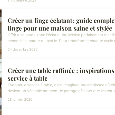
11 novembre 2025
Créer un linge éclatant : guide comple
linge pour une maison saine et stylée
Offrir à sa garde-robe l'éclat d'une lessive parfaitement maîtr
sensoriel et amour du textile. Pour transformer chaque cycle d
24 décembre 2025
Créer une table raffinée : inspirations
service à table
Évoquer le service à table, c'est imaginer une ambiance où cha
devient un véritable moment de partage dès lors que les couleur
28 janvier 2026