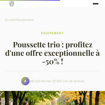
Accueil
›
Équipement
ÉQUIPEMENT
Poussette trio : profitez
d'une offre exceptionnelle à
-50% !
Alice
23 février 2025
5 min de lecture
A