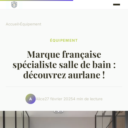
Accueil
›
Équipement
ÉQUIPEMENT
Marque française
spécialiste salle de bain :
découvrez aurlane !
Alice
27 février 2025
4 min de lecture
A