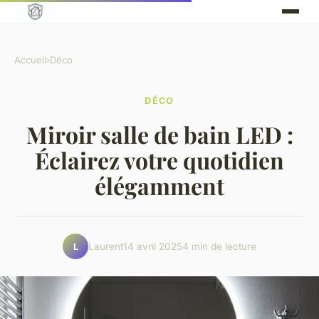
Accueil
›
Déco
DÉCO
Miroir salle de bain LED :
Éclairez votre quotidien
élégamment
Laurent
14 avril 2025
4 min de lecture
L