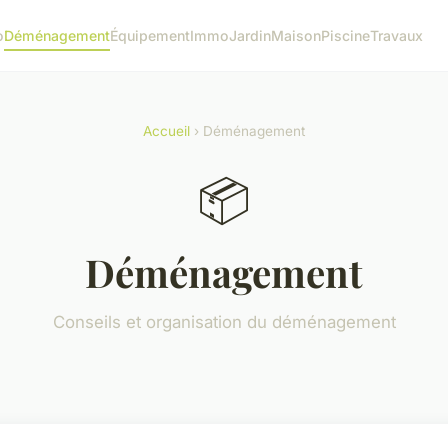
o
Déménagement
Équipement
Immo
Jardin
Maison
Piscine
Travaux
Accueil
› Déménagement
📦
Déménagement
Conseils et organisation du déménagement