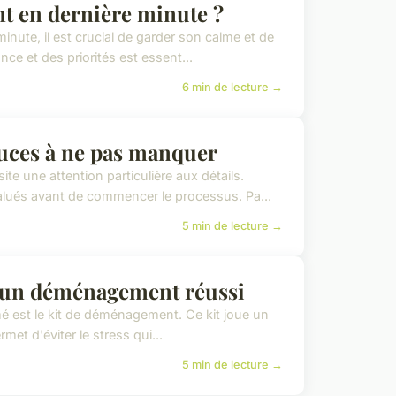
 en dernière minute ?
ute, il est crucial de garder son calme et de
nce et des priorités est essent...
6 min de lecture →
tuces à ne pas manquer
 une attention particulière aux détails.
alués avant de commencer le processus. Pa...
5 min de lecture →
r un déménagement réussi
mé est le kit de déménagement. Ce kit joue un
rmet d'éviter le stress qui...
5 min de lecture →