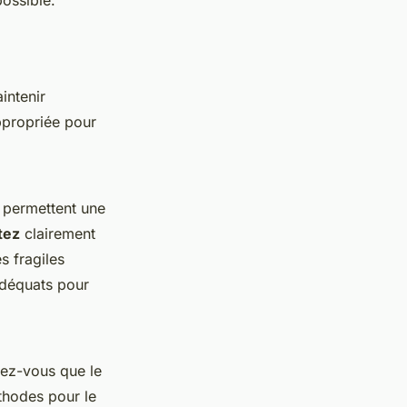
ossible.
intenir
appropriée pour
ls permettent une
tez
clairement
s fragiles
 adéquats pour
rez-vous que le
thodes pour le