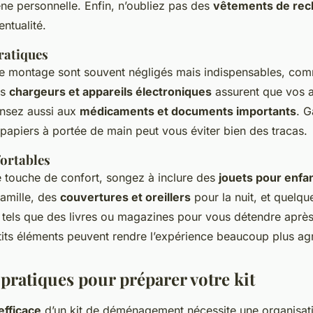
ène personnelle. Enfin, n’oubliez pas des
vêtements de re
entualité.
ratiques
 le montage sont souvent négligés mais indispensables, com
es
chargeurs et appareils électroniques
assurent que vos a
ensez aussi aux
médicaments et documents importants
. G
papiers à portée de main peut vous éviter bien des tracas.
ortables
e touche de confort, songez à inclure des
jouets pour enfa
amille, des
couvertures et oreillers
pour la nuit, et quelq
tels que des livres ou magazines pour vous détendre aprè
tits éléments peuvent rendre l’expérience beaucoup plus ag
pratiques pour préparer votre kit
efficace
d’un kit de déménagement nécessite une organisat