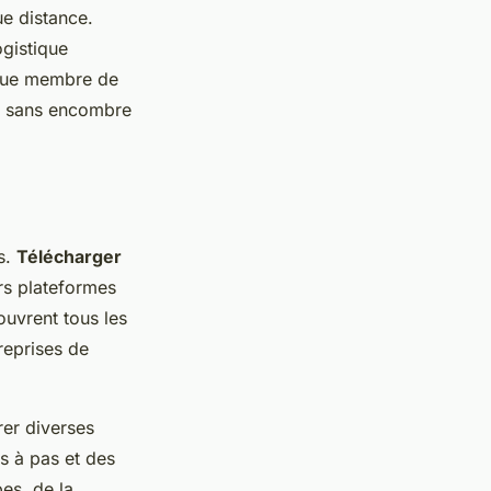
ue distance.
ogistique
aque membre de
ion sans encombre
s.
Télécharger
rs plateformes
ouvrent tous les
reprises de
orer diverses
as à pas et des
pes, de la