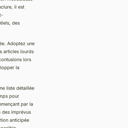
lure, il est
t-
tiels, des
mée. Adoptez une
 articles lourds
contusions lors
elopper la
e liste détaillée
emps pour
ommençant par la
a des imprévus
tion anticipée