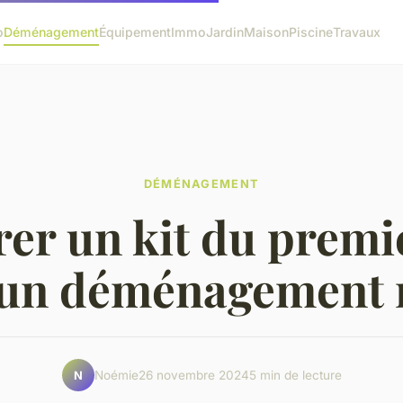
o
Déménagement
Équipement
Immo
Jardin
Maison
Piscine
Travaux
DÉMÉNAGEMENT
er un kit du premi
un déménagement 
Noémie
26 novembre 2024
5 min de lecture
N