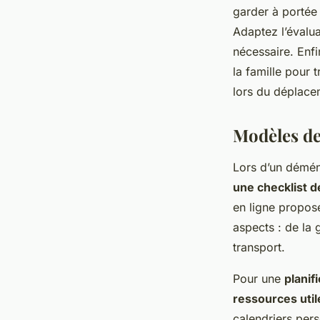
garder à portée
Adaptez l’évalua
nécessaire. Enf
la famille pour 
lors du déplace
Modèles de
Lors d’un déména
une checklist
en ligne propose
aspects : de la 
transport.
Pour une
planif
ressources util
calendriers pers