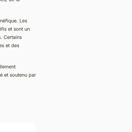
néfique. Les
fis et sont un
. Certains
es et des
llement
mé et soutenu par