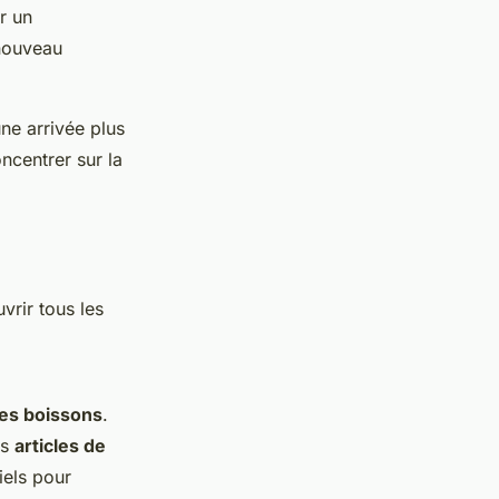
r un
 nouveau
ne arrivée plus
ncentrer sur la
uvrir tous les
des boissons
.
es
articles de
iels pour