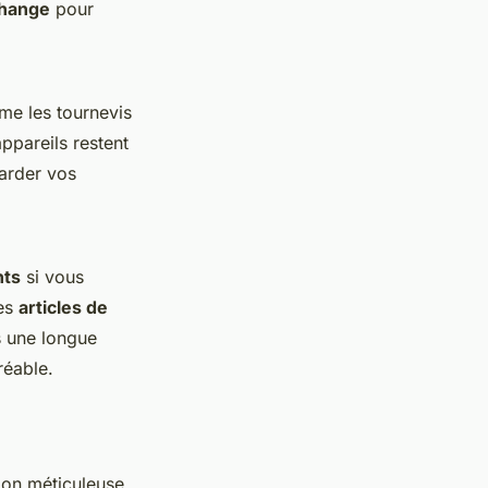
change
pour
me les tournevis
ppareils restent
arder vos
nts
si vous
ues
articles de
s une longue
réable.
ion méticuleuse