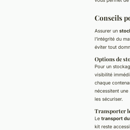
vous permet de 
Conseils po
Assurer un
stoc
l’intégrité du m
éviter tout dom
Options de st
Pour un stockag
visibilité immédi
chaque contenant
nécessitent une 
les sécuriser.
Transporter le 
Le
transport du 
kit reste access