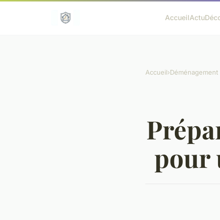
Accueil
Actu
Déc
Accueil
›
Déménagement
Prépar
pour 