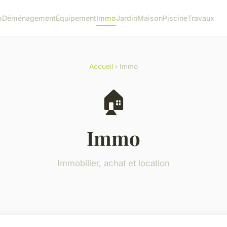
o
Déménagement
Équipement
Immo
Jardin
Maison
Piscine
Travaux
Accueil
› Immo
🏠
Immo
Immobilier, achat et location