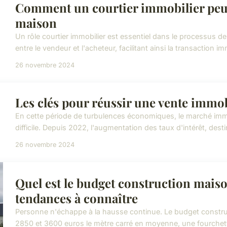
Comment un courtier immobilier peut 
maison
Un rôle courtier immobilier est essentiel dans le processus de
entre le vendeur et l'acheteur, facilitant ainsi la transaction im
26 novembre 2024
Les clés pour réussir une vente immob
En cette période de turbulences économiques, le marché immo
difficile. Depuis 2022, l'augmentation des taux d'intérêt, destin
26 novembre 2024
Quel est le budget construction maiso
tendances à connaître
Personne n'échappe à la hausse continue. Le budget construc
2850 et 3600 euros le mètre carré en moyenne, une fourchette