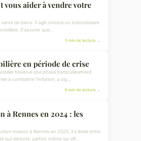
vous aider à vendre votre
 vente de biens. Il agit comme un intermédiaire
mobilière. S'assurer que...
5 min de lecture →
ilière en période de crise
bilier traverse une phase particulièrement
ée à combattre l'inflation, a sig...
6 min de lecture →
n à Rennes en 2024 : les
tion maison à Rennes en 2025, il s'étale entre
 qui déroute, parfois même qui eff...